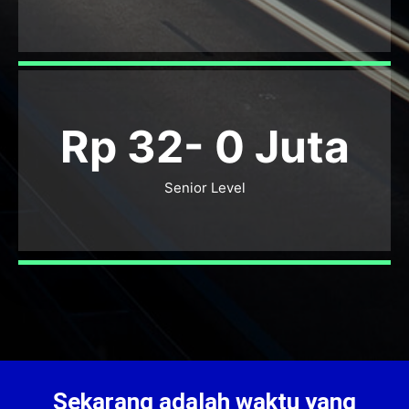
Rp 32-
0
Juta
Senior Level
Sekarang adalah waktu yang