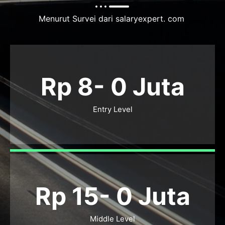
Menurut Survei dari salaryexpert. com
Rp 8-
0
Juta
Entry Level
Rp 15-
0
Juta
Middle Level