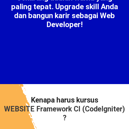
paling tepat. Upgrade skill Anda
dan bangun karir sebagai Web
Developer!
Kenapa harus kursus
WEBSITE Framework CI (CodeIgniter)
?