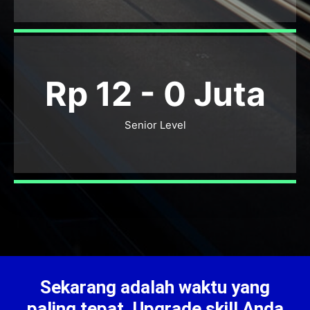
Rp 12 -
0
Juta
Senior Level
Sekarang adalah waktu yang
paling tepat. Upgrade skill Anda