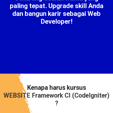
paling tepat. Upgrade skill Anda
dan bangun karir sebagai Web
Developer!
Kenapa harus kursus
WEBSITE Framework CI (CodeIgniter)
?