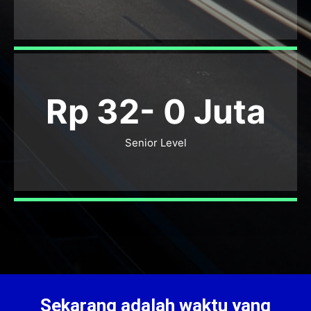
Rp 32-
0
Juta
Senior Level
Sekarang adalah waktu yang