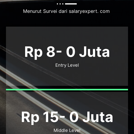
Menurut Survei dari salaryexpert. com
Rp 8-
0
Juta
Entry Level
Rp 15-
0
Juta
Middle Level