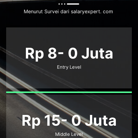
Menurut Survei dari salaryexpert. com
Rp 8-
0
Juta
Entry Level
Rp 15-
0
Juta
Middle Level