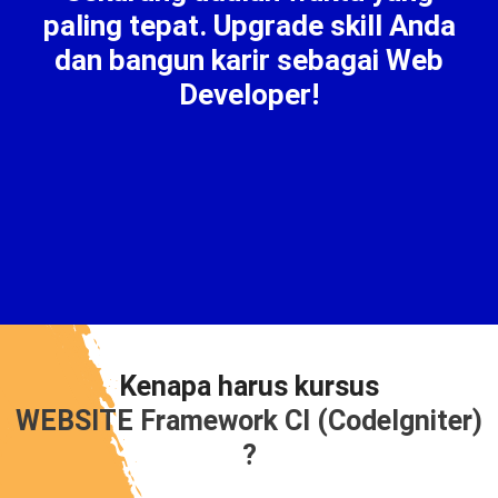
paling tepat. Upgrade skill Anda
dan bangun karir sebagai Web
Developer!
Kenapa harus kursus
WEBSITE Framework CI (CodeIgniter)
?