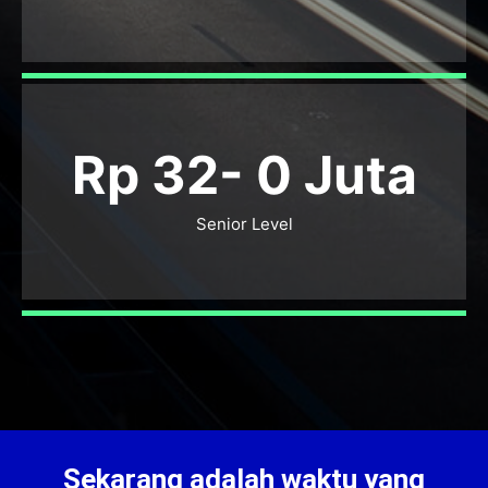
Rp 32-
0
Juta
Senior Level
Sekarang adalah waktu yang