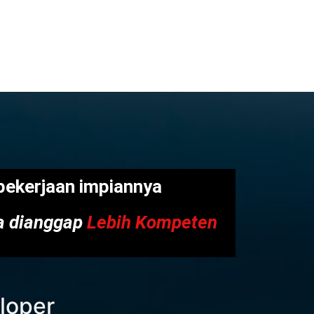
ekerjaan impiannya
na dianggap
Lebih Kompeten
eloper