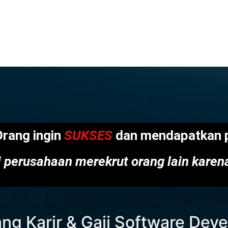
Send
Orang ingin
SUKSES
dan mendapatkan p
 perusahaan merekrut orang lain kare
ng Karir & Gaji Software Dev