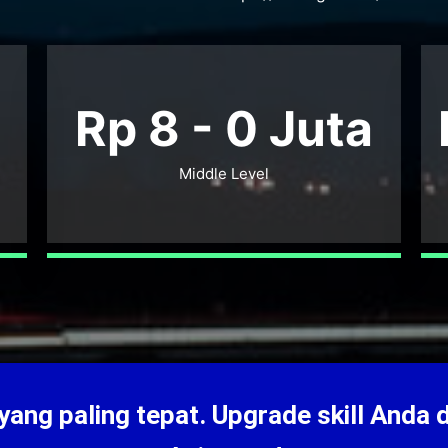
Rp 8 -
0
Juta
Middle Level
ang paling tepat. Upgrade skill Anda 