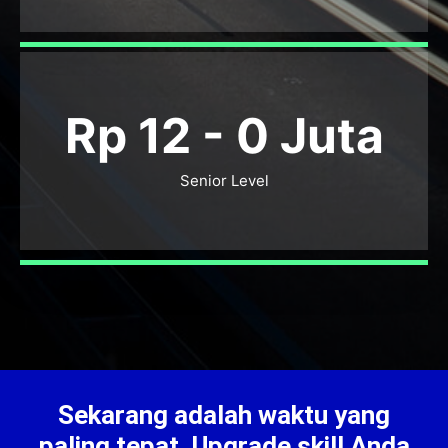
Rp 12 -
0
Juta
Senior Level
Sekarang adalah waktu yang
paling tepat. Upgrade skill Anda