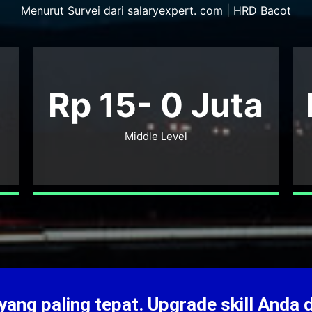
Menurut Survei dari salaryexpert. com | HRD Bacot
Rp 15-
0
Juta
Middle Level
ang paling tepat. Upgrade skill Anda 