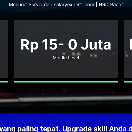
Menurut Survei dari salaryexpert. com | HRD Bacot
Rp 15-
0
Juta
Middle Level
ang paling tepat. Upgrade skill Anda 