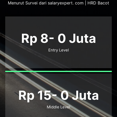
Menurut Survei dari salaryexpert. com | HRD Bacot
Rp 8-
0
Juta
Entry Level
Rp 15-
0
Juta
Middle Level